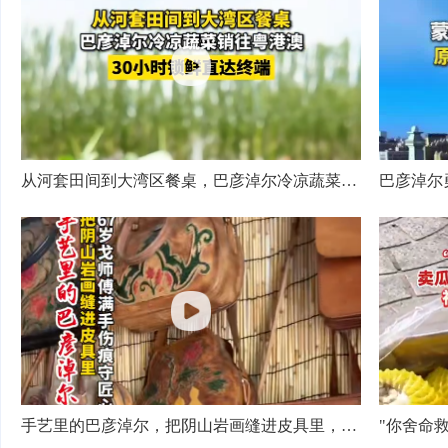
从河套田间到大湾区餐桌，巴彦淖尔冷凉蔬菜销往粤港澳，30小时锁鲜直达终端
手艺里的巴彦淖尔，把阴山岩画缝进皮具里，67岁戈师傅满手伤痕守匠心