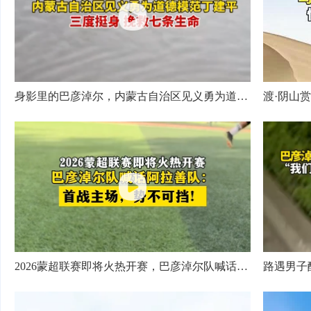
身影里的巴彦淖尔，内蒙古自治区见义勇为道德模范丁建平，三度挺身挽救七条生命
2026蒙超联赛即将火热开赛，巴彦淖尔队喊话阿拉善队：首战主场，势不可挡！