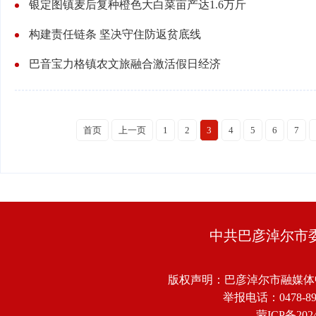
银定图镇麦后复种橙色大白菜亩产达1.6万斤
构建责任链条 坚决守住防返贫底线
巴音宝力格镇农文旅融合激活假日经济
首页
上一页
1
2
3
4
5
6
7
中共巴彦淖尔市
版权声明：巴彦淖尔市融媒体
举报电话：0478-8918
蒙ICP备2024