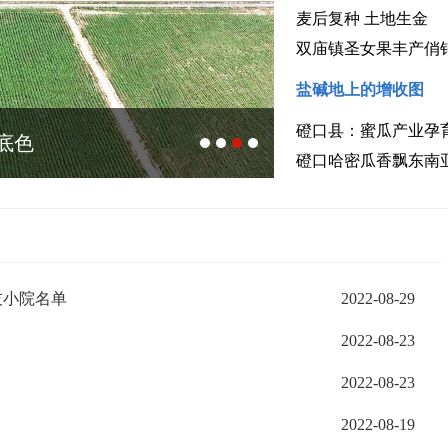
麦后复种 土地生金
双庙镇圣女果丰产俏
盐碱地上的增收图
磴口县：蜜瓜产业孕
底色
小番茄“映红”产
磴口哈密瓜香飘东南
技小院名单
2022-08-29
2022-08-23
2022-08-23
2022-08-19