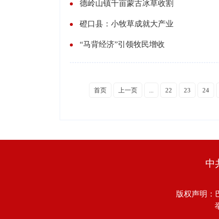
德岭山镇千亩蒙古冰草收割
磴口县：小牧草成就大产业
“马背经济”引领牧民增收
首页
上一页
...
22
23
24
中
版权声明：
举