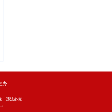
主办
像，违法必究
om