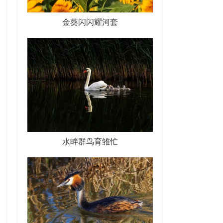
金葵闪闪耀河套
水畔群鸟育雏忙