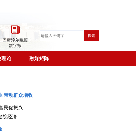
搜索
巴彦淖尔晚报
数字报
论理论
融媒矩阵
业 带动群众增收
富民促振兴
庭院经济
收