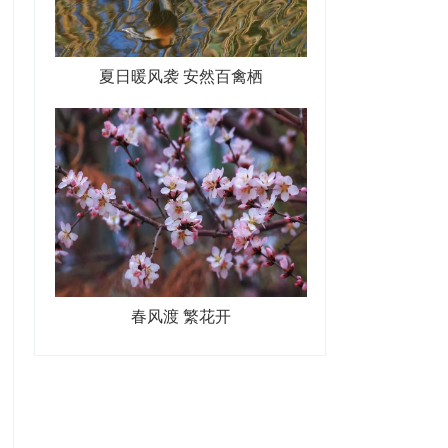
夏日暖风袭 安然百禽栖
春风渡 繁花开