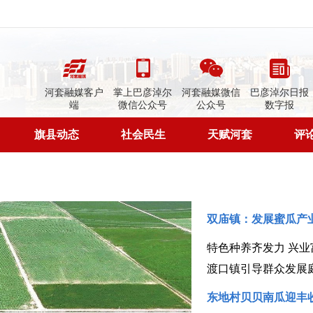
河套融媒客户
掌上巴彦淖尔
河套融媒微信
巴彦淖尔日报
端
微信公众号
公众号
数字报
旗县动态
社会民生
天赋河套
评
双庙镇：发展蜜瓜产
特色种养齐发力 兴业
渡口镇引导群众发展
东地村贝贝南瓜迎丰