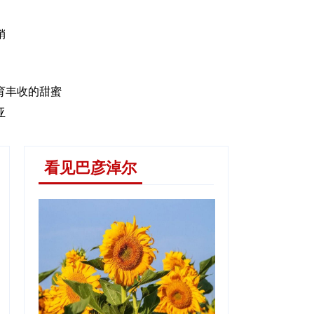
销
育丰收的甜蜜
业路
亚
看见巴彦淖尔