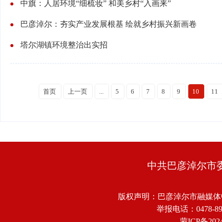
中旗：人居环境“细梳妆” 和美乡村“入画来”
巴彦淖尔：夯实产业发展根基 绘就乡村振兴新画卷
塔尔湖镇环境整治出实招
首页
上一页
...
5
6
7
8
9
10
11
中共巴彦淖尔市
版权声明：巴彦淖尔市融媒体
举报电话：0478-8918
蒙ICP备2024