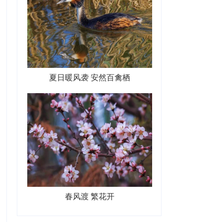
夏日暖风袭 安然百禽栖
春风渡 繁花开