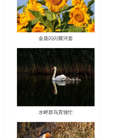
金葵闪闪耀河套
水畔群鸟育雏忙