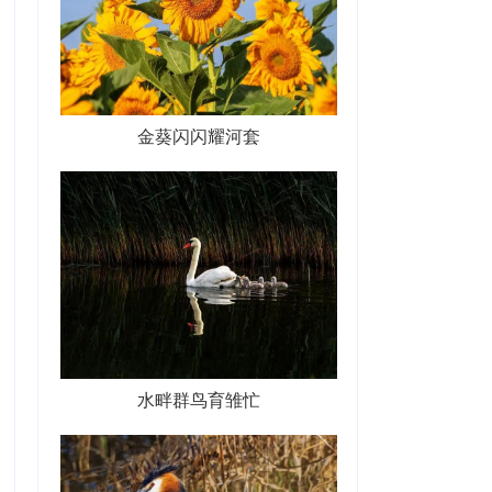
金葵闪闪耀河套
水畔群鸟育雏忙