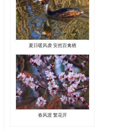
夏日暖风袭 安然百禽栖
春风渡 繁花开