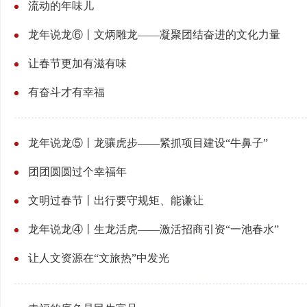
流动的年味儿
龙年说龙⑥丨文炳雕龙——凝聚团结奋进的文化力量
让春节更加有滋有味
有奋斗才有幸福
龙年说龙⑤丨龙骧虎步——紧抓项目建设“牛鼻子”
团团圆圆过个幸福年
文明过春节丨出行要守规矩、能谦让
龙年说龙④丨生龙活虎——激活招商引资“一池春水”
让人文资源在“文旅热”中发光