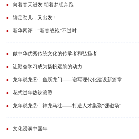
向着春天进发 朝着梦想奔跑
铆足劲儿，又出发！
新华网评：“新春战袍”不过时
做中华优秀传统文化的传承者和弘扬者
让勤奋学习成为扬帆远航的动力
龙年说龙⑧丨鱼跃龙门——谱写现代化建设新篇章
花式过年热辣滚烫
龙年说龙⑦丨神龙马壮——打造人才集聚“强磁场”
文化浸润中国年