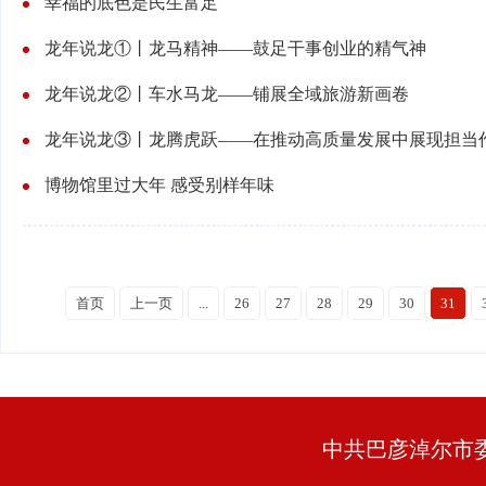
幸福的底色是民生富足
龙年说龙①丨龙马精神——鼓足干事创业的精气神
龙年说龙②丨车水马龙——铺展全域旅游新画卷
龙年说龙③丨龙腾虎跃——在推动高质量发展中展现担当
博物馆里过大年 感受别样年味
首页
上一页
...
26
27
28
29
30
31
中共巴彦淖尔市