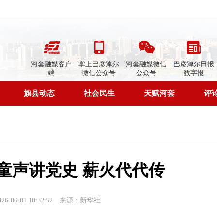
河套融媒客户
掌上巴彦淖尔
河套融媒微信
巴彦淖尔日报
端
微信公众号
公众号
数字报
旗县动态
社会民生
天赋河套
评
 童声讲党史 薪火代代传
06-01 10:52:52
来源：新华社