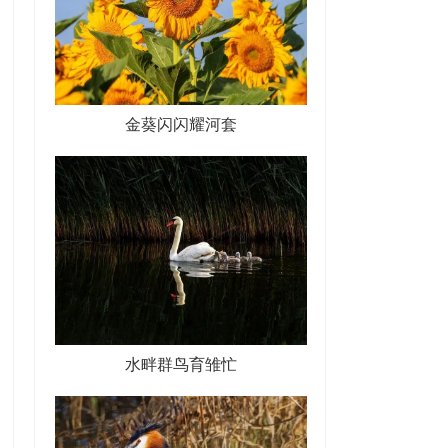
金葵闪闪耀河套
水畔群鸟育雏忙