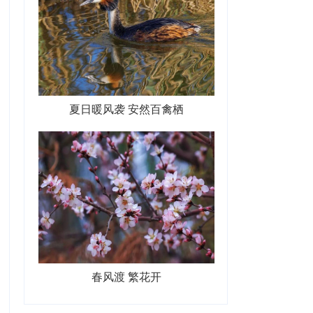
夏日暖风袭 安然百禽栖
春风渡 繁花开