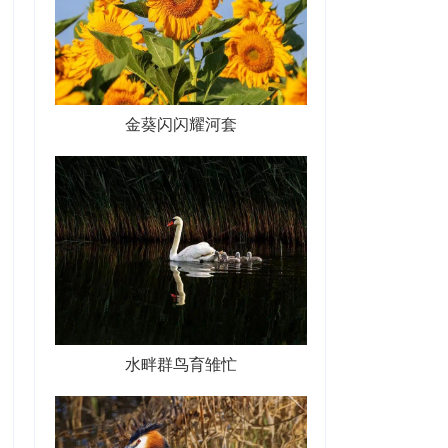
金葵闪闪耀河套
水畔群鸟育雏忙