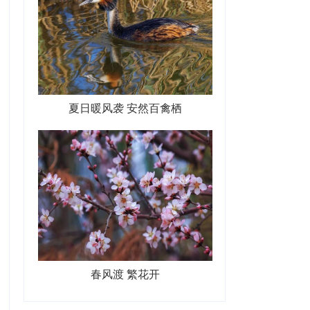
夏日暖风袭 安然百禽栖
春风渡 繁花开