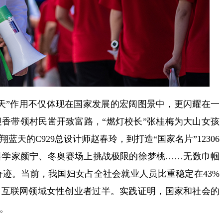
边天”作用不仅体现在国家发展的宏阔图景中，更闪耀在一
迎香带领村民凿开致富路，“燃灯校长”张桂梅为大山女孩
蓝天的C929总设计师赵春玲，到打造“国家名片”12306
科学家颜宁、冬奥赛场上挑战极限的徐梦桃……无数巾帼
迹。当前，我国妇女占全社会就业人员比重稳定在43%
，互联网领域女性创业者过半。实践证明，国家和社会的
撑。