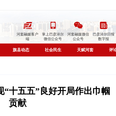
河套融媒客户
掌上巴彦淖尔
河套融媒微信
巴彦淖尔日报
端
微信公众号
公众号
数字报
旗县动态
社会民生
天赋河套
评
现“十五五”良好开局作出巾帼
贡献