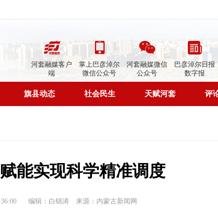
河套融媒客户
掌上巴彦淖尔
河套融媒微信
巴彦淖尔日报
端
微信公众号
公众号
数字报
旗县动态
社会民生
天赋河套
评
赋能实现科学精准调度
36:00
编辑：白锦涛
来源：内蒙古新闻网