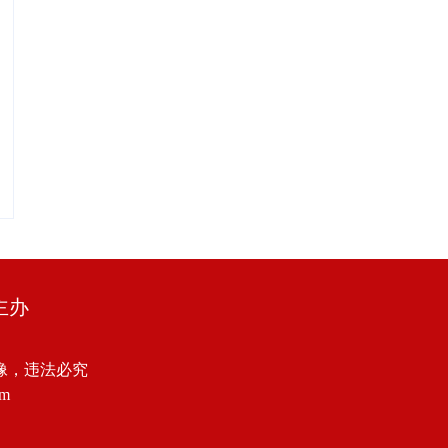
主办
像，违法必究
om