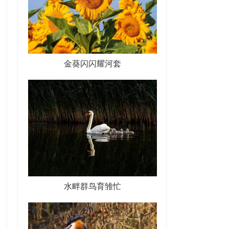
金葵闪闪耀河套
水畔群鸟育雏忙