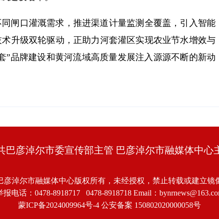
不同闸口灌溉需求，推进渠道计量监测全覆盖，引入智能
技术升级双轮驱动，正助力河套灌区实现农业节水增效与
套”品牌建设和黄河流域高质量发展注入源源不断的新动
共巴彦淖尔市委宣传部主管 巴彦淖尔市融媒体中心
巴彦淖尔市融媒体中心版权所有，未经授权，禁止转载或建立镜
报电话：0478-8918717 0478-8918718 Email：bynrnews@163.c
蒙ICP备2024009964号-4
公安备案 150802020000058号