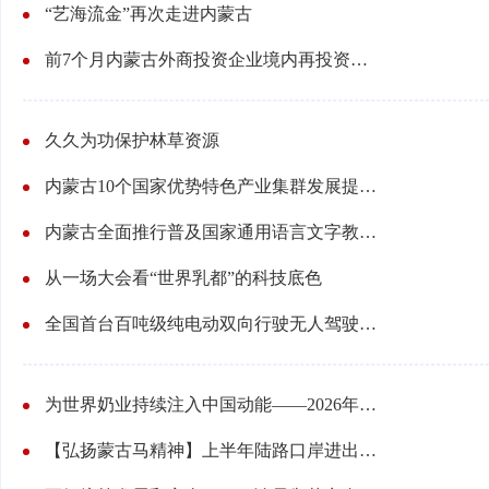
“艺海流金”再次走进内蒙古
前7个月内蒙古外商投资企业境内再投资资金流入31.58亿元
久久为功保护林草资源
内蒙古10个国家优势特色产业集群发展提速——全产业链产值达3877亿元
内蒙古全面推行普及国家通用语言文字教育教学——各级各类学校语言文字规范化达标创建率达100%
从一场大会看“世界乳都”的科技底色
全国首台百吨级纯电动双向行驶无人驾驶矿卡落地内蒙古——“钢铁巨兽” 纯电驱动
为世界奶业持续注入中国动能——2026年世界奶业大会侧记
【弘扬蒙古马精神】上半年陆路口岸进出境货运量和中欧班列均位居全国第一 内蒙古口岸靠什么跑出“加速度”