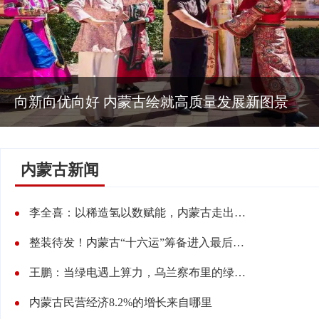
向新向优向好 内蒙古绘就高质量发展新图景
内蒙古新闻
李全喜：以稀造氢以数赋能，内蒙古走出资源转型新路子
整装待发！内蒙古“十六运”筹备进入最后冲刺阶段
王鹏：当绿电遇上算力，乌兰察布里的绿色转型密码
内蒙古民营经济8.2%的增长来自哪里