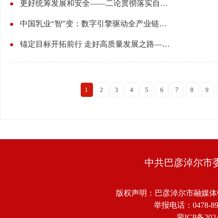
更好统筹发展和安全——二论贯彻落实自治区党委十一届十二次全会精神
中国乳业“智”变：数字引擎驱动全产业链焕新
锚定目标开拓前行 走好高质量发展之路——自治区党委十一届十二次全会引发热烈反响
1
2
3
4
5
6
7
8
9
中共巴彦淖尔市
版权声明：巴彦淖尔市融媒体
举报电话：0478-8918
蒙ICP备2024