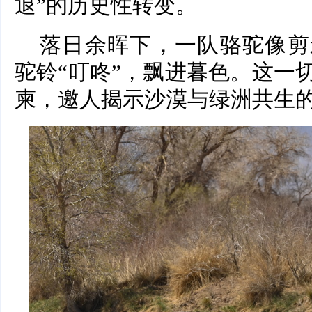
退”的历史性转变。
落日余晖下，一队骆驼像剪
驼铃“叮咚”，飘进暮色。这一
柬，邀人揭示沙漠与绿洲共生