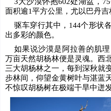
3大沙漠怀抱602处湖盆，
面积逾1平方公里，尤以巴丹吉
驱车穿行其中，144个形状
出多彩的颜色。
如果说沙漠是阿拉善的肌理
万亩天然胡杨林便是灵魂。西
三大胡杨林之一，每到深秋就
步林间，仰望金黄树叶与湛蓝
不惊叹胡杨树在极端干旱中迸