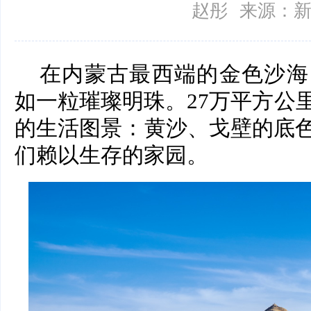
赵彤
来源：
在内蒙古最西端的金色沙海
如一粒璀璨明珠。27万平方公
的生活图景：黄沙、戈壁的底
们赖以生存的家园。