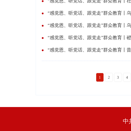
“感党恩、听党话、跟党走”群众教育丨
“感党恩、听党话、跟党走”群众教育丨
“感党恩、听党话、跟党走”群众教育丨昔
1
2
3
4
中