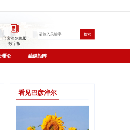
搜索
巴彦淖尔晚报
数字报
论理论
融媒矩阵
看见巴彦淖尔