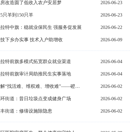
危房改造圆了低收入农户安居梦
2026-06-23
只羊到150只羊
2026-06-23
乌拉特中旗：稳就业保民生 强服务促发展
2026-06-22
科技下乡办实事 技术入户助增收
2026-06-09
乌拉特前旗多模式拓宽群众就业渠道
2026-06-04
乌拉特前旗审计局助推民生实事落地
2026-06-04
“感党恩、听党话、跟党走”群众教育丨破解“找活难、维权难、增收难”——磴口县打造服务灵活就业群体新样板
2026-06-02
北环街道：昔日垃圾点变成健身广场
2026-06-02
汇丰街道：修缮设施除隐患
2026-06-02