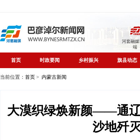
河套融媒
端
首页
时政要闻
乡村振兴
旗县动态
当前位置：
首页
>
内蒙古新闻
大漠织绿焕新颜——通
沙地歼