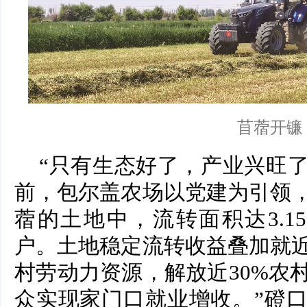
苜蓿开镰
“只有生态好了，产业兴旺
前，包尔盖农场以党建为引领
蓿的土地中，流转面积达3.1
户。
土地稳定流转收益叠加就
村劳动力资源，解放近30%农
众实现家门口就业增收。”磴