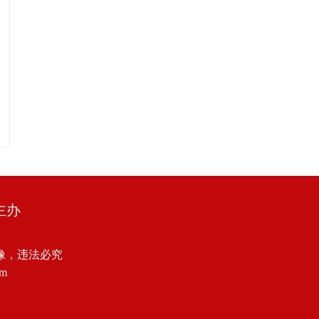
主办
像，违法必究
om