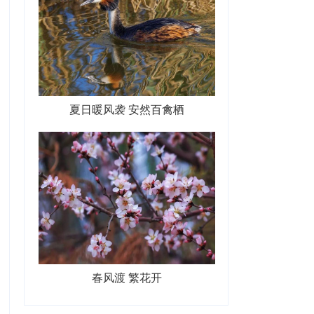
夏日暖风袭 安然百禽栖
春风渡 繁花开