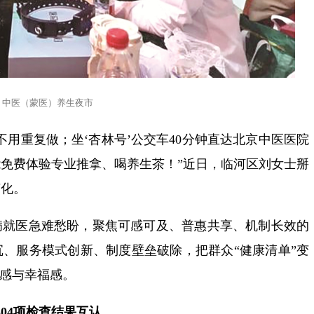
中医（蒙医）养生夜市
不用重复做；坐‘杏林号’公交车40分钟直达北京中医医院
免费体验专业推拿、喝养生茶！”近日，临河区刘女士掰
变化。
病就医急难愁盼，聚焦可感可及、普惠共享、机制长效的
、服务模式创新、制度壁垒破除，把群众“健康清单”变
得感与幸福感。
304项检查结果互认