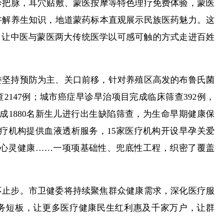
诊把脉，耳穴贴敷、蒙医按摩等特色理疗免费体验，蒙医
讲解养生知识，地道蒙药标本直观展示民族医药魅力。这
，让中医与蒙医两大传统医学以可感可触的方式走进百姓
委坚持预防为主、关口前移，针对养殖区高发的布鲁氏菌
2147例；城市癌症早诊早治项目完成临床筛查392例，
完成1880名新生儿进行出生缺陷筛查，为生命早期健康保
医疗机构提供血液透析服务，15家医疗机构开设早孕关爱
时守护心灵健康……一项项基础性、兜底性工程，织密了覆盖
不止步。市卫健委将持续聚焦群众健康需求，深化医疗服
务短板，让更多医疗健康民生红利惠及千家万户，让群