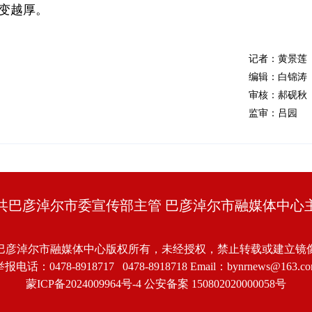
越变越厚。
记者：黄景莲
编辑：白锦涛
审核：郝砚秋
监审：吕园
共巴彦淖尔市委宣传部主管 巴彦淖尔市融媒体中心
巴彦淖尔市融媒体中心版权所有，未经授权，禁止转载或建立镜
报电话：0478-8918717 0478-8918718 Email：bynrnews@163.c
蒙ICP备2024009964号-4
公安备案 150802020000058号