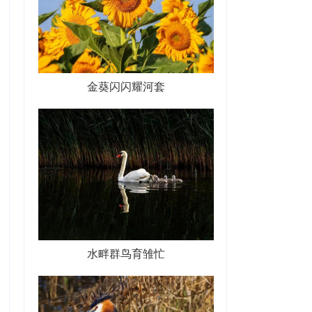
金葵闪闪耀河套
水畔群鸟育雏忙