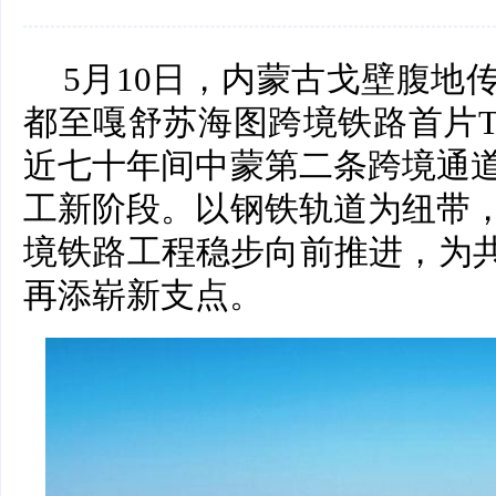
5月10日，内蒙古戈壁腹地
都至嘎舒苏海图跨境铁路首片
近七十年间中蒙第二条跨境通
工新阶段。以钢铁轨道为纽带
境铁路工程稳步向前推进，为共
再添崭新支点。