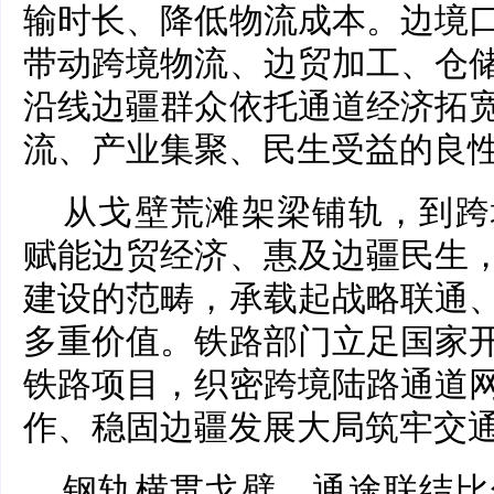
输时长、降低物流成本。边境
带动跨境物流、边贸加工、仓
沿线边疆群众依托通道经济拓
流、产业集聚、民生受益的良
从戈壁荒滩架梁铺轨，到跨
赋能边贸经济、惠及边疆民生
建设的范畴，承载起战略联通
多重价值。铁路部门立足国家
铁路项目，织密跨境陆路通道
作、稳固边疆发展大局筑牢交
钢轨横贯戈壁，通途联结比