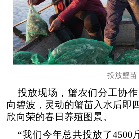
投放蟹苗
投放现场，蟹农们分工协作
向碧波，灵动的蟹苗入水后即
欣向荣的春日养殖图景。
“我们今年总共投放了450