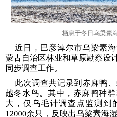
栖息于冬日乌梁素
近日，巴彦淖尔市乌梁素海
蒙古自治区林业和草原勘察设
同步调查工作。
此次调查共记录到赤麻鸭、
越冬水鸟。其中，赤麻鸭种群
大，仅乌毛计调查点监测到
12000余只，反映出乌梁素