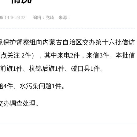
13 16:24:32
编辑：党琦
来源：
境保护督察组向内蒙古自治区交办第
十六
批信访
重点关注
2
件）
，
其中来电
2
件
，来信
3
件
。
本批
信
前旗1件、杭锦后旗1件、磴口县1件
。
题
4件
、水污染
问题
1件
。
交办调查处理。