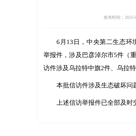
发布时间：2025-06-
6
月
13
日，中央第二生态环
举报件
，涉及巴彦淖尔市
5件（
访件涉及
乌拉特
中旗
2件、乌拉特
本批信访件涉及
生态破坏
问
上述信访举报件已全部及时