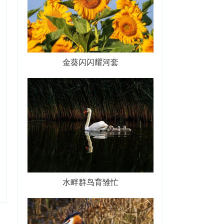
金葵闪闪耀河套
水畔群鸟育雏忙