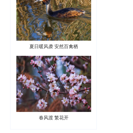
夏日暖风袭 安然百禽栖
春风渡 繁花开