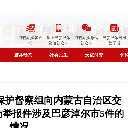
河套融媒客户
掌上巴彦淖尔
河套融媒微信
巴彦淖尔日报
端
微信公众号
公众号
数字报
旗县动态
社会民生
天赋河套
评
保护督察组向内蒙古自治区交
访举报件涉及巴彦淖尔市5件的
情况