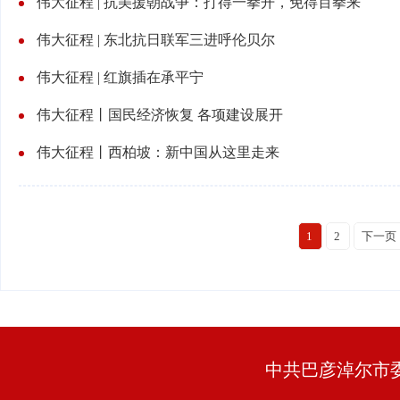
伟大征程 | 抗美援朝战争：打得一拳开，免得百拳来
伟大征程 | 东北抗日联军三进呼伦贝尔
伟大征程 | 红旗插在
承
平宁
伟大征程丨国民经济恢复 各项建设展开
伟大征程丨西柏坡：新中国从这里走来
1
2
下一页
中共巴彦淖尔市