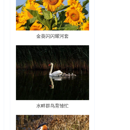
金葵闪闪耀河套
水畔群鸟育雏忙