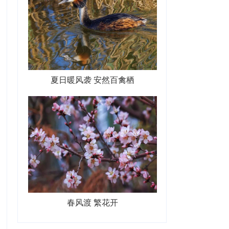
夏日暖风袭 安然百禽栖
春风渡 繁花开