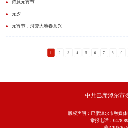
诗意元宵节
元夕
元宵节，河套大地春意兴
1
2
3
4
5
6
7
8
9
中共巴彦淖尔市
版权声明：巴彦淖尔市融媒体
举报电话：0478-8918
蒙ICP备2024