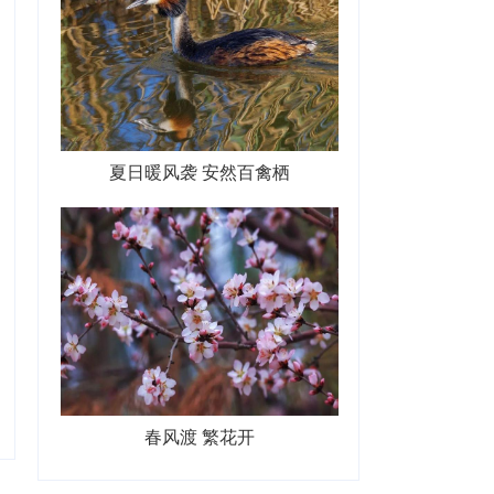
夏日暖风袭 安然百禽栖
春风渡 繁花开