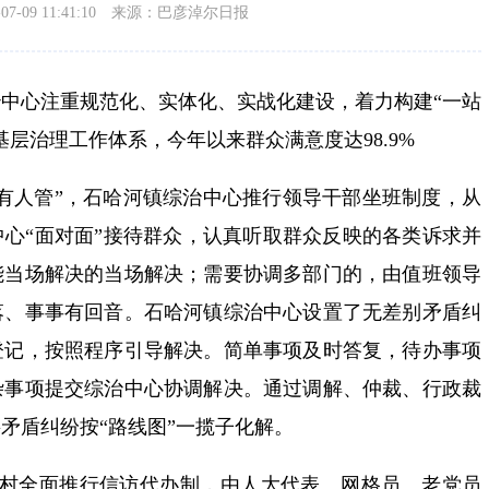
-09 11:41:10
来源：巴彦淖尔日报
中心注重规范化、实体化、实战化建设，着力构建“一站
层治理工作体系，今年以来群众满意度达98.9%
有人管”，石哈河镇综治中心推行领导干部坐班制度，从
心“面对面”接待群众，认真听取群众反映的各类诉求并
能当场解决的当场解决；需要协调多部门的，由值班领导
落、事事有回音。石哈河镇综治中心设置了无差别矛盾纠
登记，按照程序引导解决。简单事项及时答复，待办事项
杂事项提交综治中心协调解决。通过调解、仲裁、行政裁
矛盾纠纷按“路线图”一揽子化解。
政村全面推行信访代办制，由人大代表、网格员、老党员