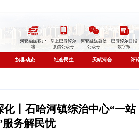
河套融媒客户
掌上巴彦淖尔
河套融媒微信
巴彦淖尔日报
端
微信公众号
公众号
数字报
旗县动态
社会民生
天赋河套
评
深化丨石哈河镇综治中心“一站
”服务解民忧