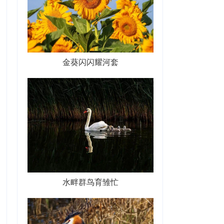
金葵闪闪耀河套
水畔群鸟育雏忙