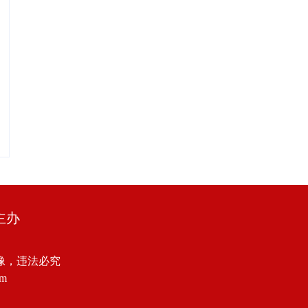
主办
像，违法必究
om