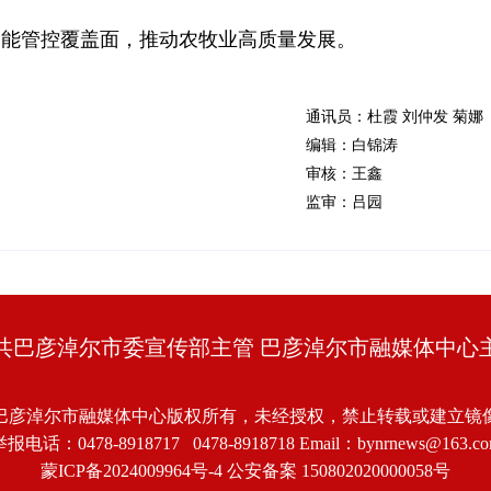
智能管控覆盖面，推动农牧业高质量发展。
通讯员：杜霞 刘仲发 菊娜
编辑：白锦涛
审核：王鑫
监审：吕园
共巴彦淖尔市委宣传部主管 巴彦淖尔市融媒体中心
巴彦淖尔市融媒体中心版权所有，未经授权，禁止转载或建立镜
报电话：0478-8918717 0478-8918718 Email：bynrnews@163.c
蒙ICP备2024009964号-4
公安备案 150802020000058号