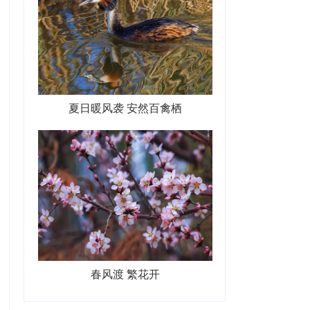
夏日暖风袭 安然百禽栖
春风渡 繁花开