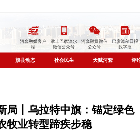
河套融媒客户
掌上巴彦淖尔
河套融媒微信
巴彦淖尔日报
端
微信公众号
公众号
数字报
旗县动态
社会民生
天赋河套
评
开新局丨乌拉特中旗：锚定绿色
 农牧业转型蹄疾步稳