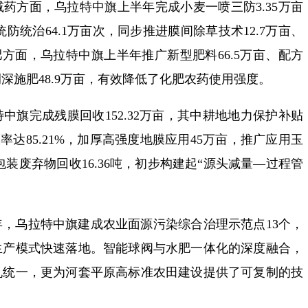
药方面，乌拉特中旗上半年完成小麦一喷三防3.35万亩
统防统治64.1万亩次，同步推进膜间除草技术12.7万亩、
肥方面，乌拉特中旗上半年推广新型肥料66.5万亩、配方
械侧深施肥48.9万亩，有效降低了化肥农药使用强度。
中旗完成残膜回收152.32万亩，其中耕地地力保护补贴
收率达85.21%，加厚高强度地膜应用45万亩，推广应用玉
包装废弃物回收16.36吨，初步构建起“源头减量—过程管
，乌拉特中旗建成农业面源污染综合治理示范点13个，
生产模式快速落地。智能球阀与水肥一体化的深度融合，
机统一，更为河套平原高标准农田建设提供了可复制的技