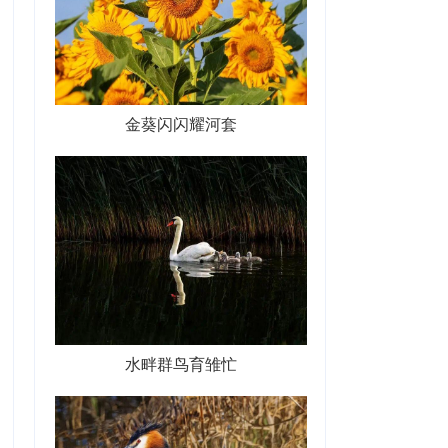
金葵闪闪耀河套
水畔群鸟育雏忙