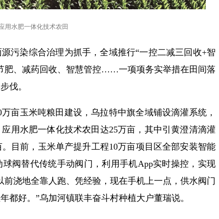
应用水肥一体化技术农田
源污染综合治理为抓手，全域推行“一控二减三回收+智
节肥、减药回收、智慧管控……一项项务实举措在田间落
实步伐。
0万亩玉米吨粮田建设，乌拉特中旗全域铺设滴灌系统，
应用水肥一体化技术农田达25万亩，其中引黄澄清滴灌
3万亩。目前，玉米单产提升工程10万亩项目区全部安装智能
球阀替代传统手动阀门，利用手机App实时操控，实现
以前浇地全靠人跑、凭经验，现在手机上一点，供水阀门
年都好。”乌加河镇联丰奋斗村种植大户董瑞说。