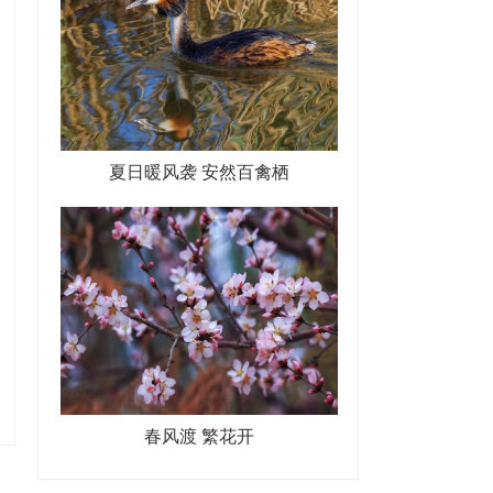
夏日暖风袭 安然百禽栖
春风渡 繁花开