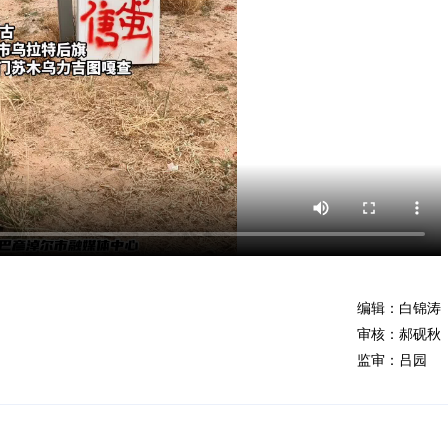
编辑：白锦涛
审核：郝砚秋
监审：吕园