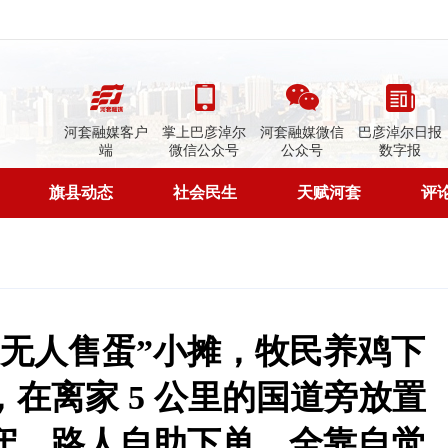
河套融媒客户
掌上巴彦淖尔
河套融媒微信
巴彦淖尔日报
端
微信公众号
公众号
数字报
旗县动态
社会民生
天赋河套
评
“无人售蛋”小摊，牧民养鸡下
在离家 5 公里的国道旁放置
守，路人自助下单，全靠自觉