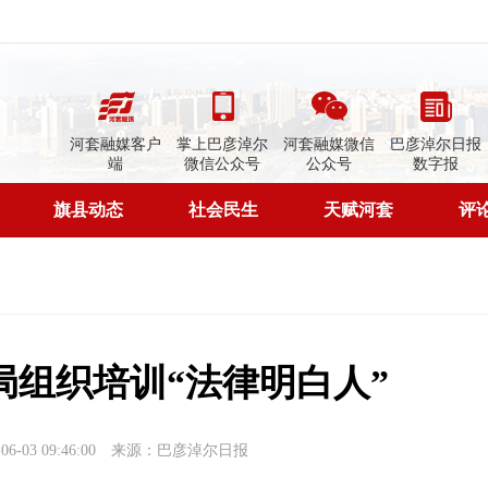
河套融媒客户
掌上巴彦淖尔
河套融媒微信
巴彦淖尔日报
端
微信公众号
公众号
数字报
旗县动态
社会民生
天赋河套
评
局组织培训“法律明白人”
-03 09:46:00
来源：巴彦淖尔日报