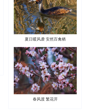
夏日暖风袭 安然百禽栖
春风渡 繁花开