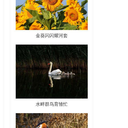
金葵闪闪耀河套
水畔群鸟育雏忙