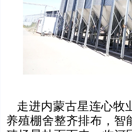
走进内蒙古星连心牧
养殖棚舍整齐排布，智