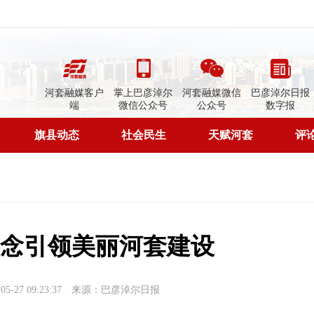
河套融媒客户
掌上巴彦淖尔
河套融媒微信
巴彦淖尔日报
端
微信公众号
公众号
数字报
旗县动态
社会民生
天赋河套
评
理念引领美丽河套建设
-27 09:23:37
来源：巴彦淖尔日报