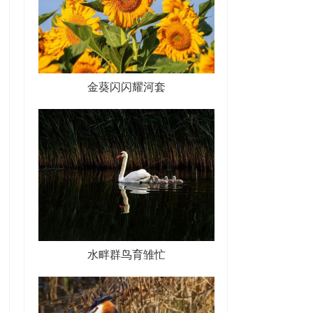
金葵闪闪耀河套
水畔群鸟育雏忙