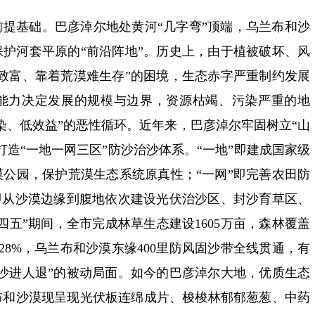
提基础。巴彦淖尔地处黄河“几字弯”顶端，乌兰布和沙
护河套平原的“前沿阵地”。历史上，由于植被破坏、风
致富、靠着荒漠难生存”的困境，生态赤字严重制约发展
能力决定发展的规模与边界，资源枯竭、污染严重的地
染、低效益”的恶性循环。近年来，巴彦淖尔牢固树立“山
打造“一地一网三区”防沙治沙体系。“一地”即建成国家级
公园，保护荒漠生态系统原真性；“一网”即完善农田防
即从沙漠边缘到腹地依次建设光伏治沙区、封沙育草区、
四五”期间，全市完成林草生态建设1605万亩，森林覆盖
至28%，乌兰布和沙漠东缘400里防风固沙带全线贯通，有
沙进人退”的被动局面。如今的巴彦淖尔大地，优质生态
布和沙漠现呈现光伏板连绵成片、梭梭林郁郁葱葱、中药