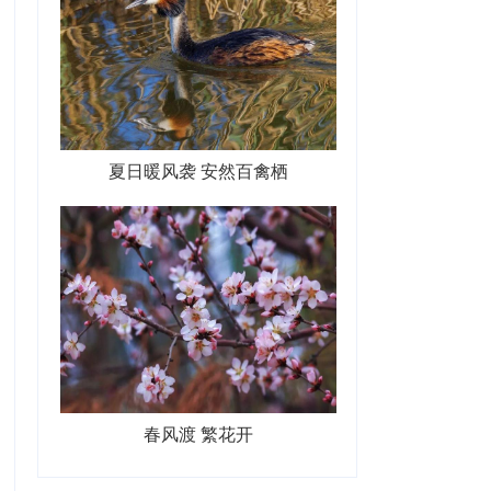
夏日暖风袭 安然百禽栖
春风渡 繁花开