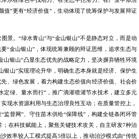
彦淖尔在绿色中找动力、在生态中挖潜力、在产业中添活
颜值”更有“经济价值”，生动体现了统筹保护与发展辩证
图景。“绿水青山”与“金山银山”不是静态对立，而是动
也要“金山银山”，体现统筹兼顾的辩证思维，追求生态与
“金山银山”凸显生态优先的战略定力，坚决摒弃牺牲环境
山银山”实现理论升华，明确生态本身就是经济、保护生
优先、绿色发展，着力构建生态价值向经济价值、社会价
水定绿、量水而行”，推广滴灌喷灌节水技术，建立多元
，实现水资源利用与生态治理良性互动；在质量管控上，
查“监督网”、守住苗木供给“保障线”，构建全链条闭环管
片；在科技赋能上，聚焦关键技术攻关，自主研发7种治
治沙效率较人工模式提高5倍以上，推动治沙模式由“传统