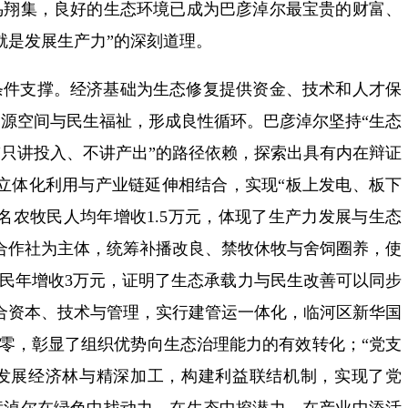
鸟翔集，良好的生态环境已成为巴彦淖尔最宝贵的财富、
就是发展生产力”的深刻道理。
条件支撑。经济基础为生态修复提供资金、技术和人才保
源空间与民生福祉，形成良性循环。巴彦淖尔坚持“生态
沙“只讲投入、不讲产出”的路径依赖，探索出具有内在辩证
间立体化利用与产业链延伸相结合，实现“板上发电、板下
余名农牧民人均年增收1.5万元，体现了生产力发展与生态
以合作社为主体，统筹补播改良、禁牧休牧与舍饲圈养，使
牧民年增收3万元，证明了生态承载力与民生改善可以同步
整合资本、技术与管理，实行建管运一体化，临河区新华国
面清零，彰显了组织优势向生态治理能力的有效转化；“党支
，发展经济林与精深加工，构建利益联结机制，实现了党