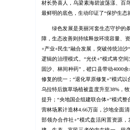
材长势喜人，乌梁素海碧波荡漾、百
最鲜明的底色，生动印证了“保护生态
绿色发展是美丽河套生态守护的
障，生态改善则持续释放环境容量、资
+产业+民生”融合发展，突破传统治
逻辑的治理模式。“光伏+”模式将空
固沙、林间种药”，磴口县带动4000
修复的统一；“退化草原修复+”模式
乌拉特后旗草场植被盖度升至38%，
提升；“央地国企组建联合体+”模式
营林场累计造林4.66万亩，沙地全
部领办合作社+”模式盘活闲置资源