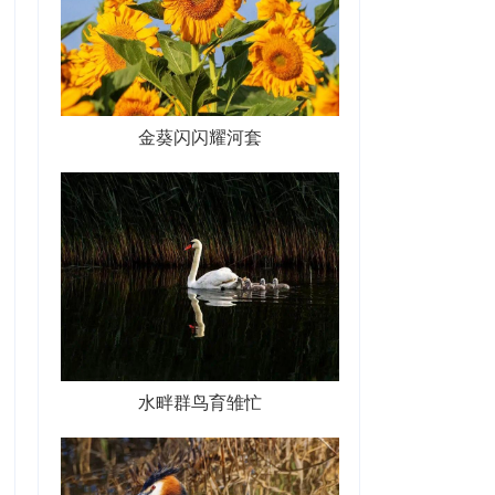
金葵闪闪耀河套
水畔群鸟育雏忙