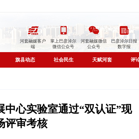
河套融媒客户
掌上巴彦淖尔
河套融媒微信
巴彦淖尔日报
端
微信公众号
公众号
数字报
旗县动态
社会民生
天赋河套
评
展中心实验室通过“双认证”现
场评审考核