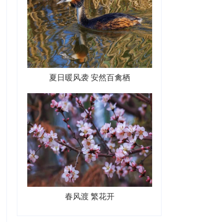
夏日暖风袭 安然百禽栖
春风渡 繁花开