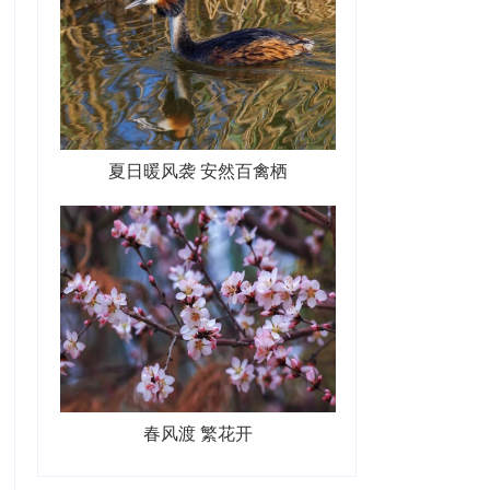
夏日暖风袭 安然百禽栖
春风渡 繁花开