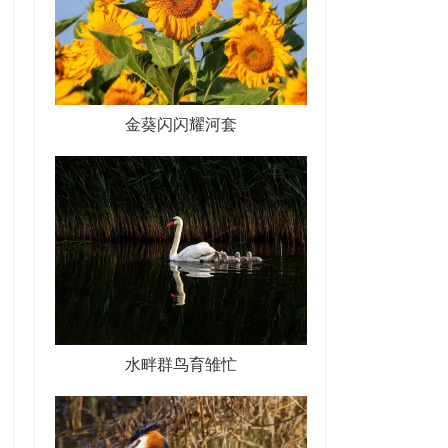
金葵闪闪耀河套
水畔群鸟育雏忙