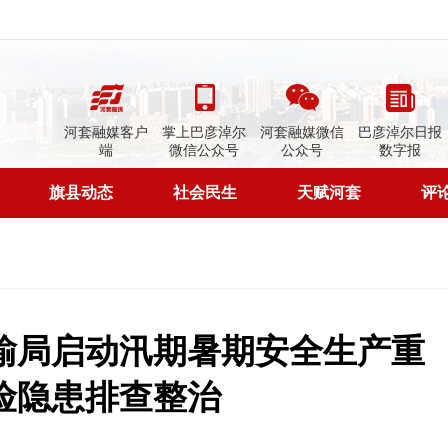
河套融媒客户
掌上巴彦淖尔
河套融媒微信
巴彦淖尔日报
端
微信公众号
公众号
数字报
旗县动态
社会民生
天赋河套
评
输局启动汛期暑期安全生产重
险隐患排查整治