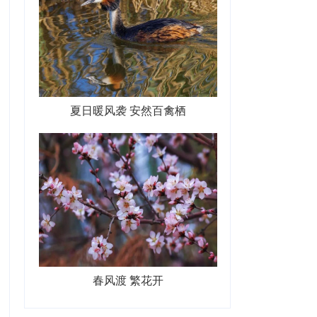
夏日暖风袭 安然百禽栖
春风渡 繁花开