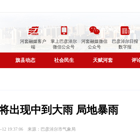
河套融媒客户
掌上巴彦淖尔
河套融媒微信
巴彦淖尔日报
端
微信公众号
公众号
数字报
旗县动态
社会民生
天赋河套
评
市将出现中到大雨 局地暴雨
2 19:37:06
来源：巴彦淖尔市气象局