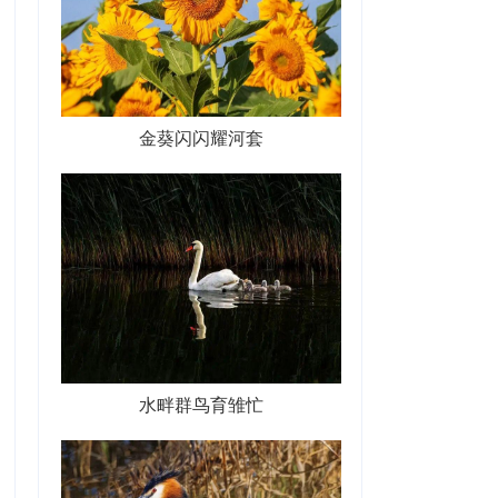
金葵闪闪耀河套
水畔群鸟育雏忙