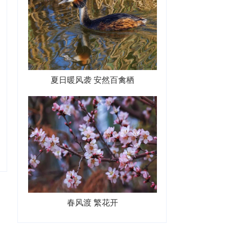
夏日暖风袭 安然百禽栖
春风渡 繁花开