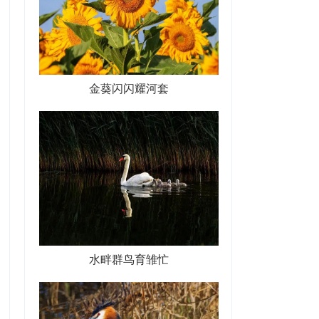
金葵闪闪耀河套
水畔群鸟育雏忙