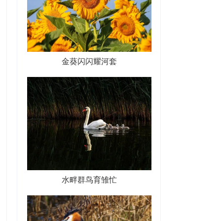
金葵闪闪耀河套
水畔群鸟育雏忙