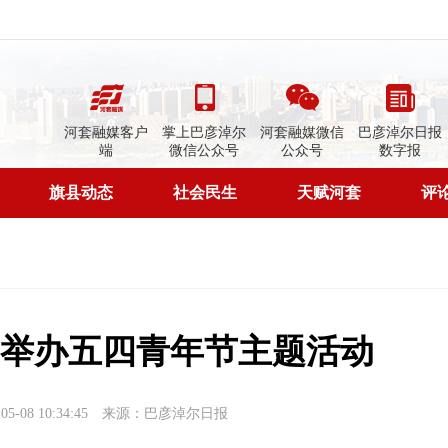
河套融媒客户
掌上巴彦淖尔
河套融媒微信
巴彦淖尔日报
端
微信公众号
公众号
数字报
旗县动态
社会民生
天赋河套
评
举办五四青年节主题活动
-08 10:34:45
来源：巴彦淖尔日报