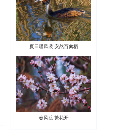
夏日暖风袭 安然百禽栖
春风渡 繁花开