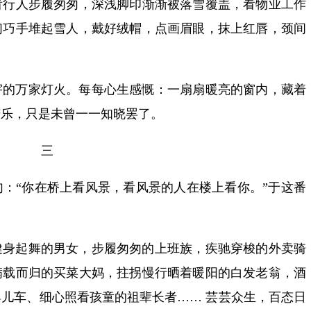
看行人步履匆匆，深浅脚印渐渐被落雪覆盖，看物业工作
们巧手堆起雪人，戴好绒帽，点画眉眼，抹上红唇，颈间
。
宇的万家灯火。每每心生感慨：一扇扇暖亮的窗内，藏着
苦乐，只是未曾一一知晓罢了。
三
：“你在桥上看风景，看风景的人在楼上看你。”于这番
健身起舞的男女，步履匆匆的上班族，疾驰穿梭的外卖骑
满载而归的买菜大妈，拄拐慢行晒着暖阳的白发老翁，酒
儿车、细心照看孩童的祖辈长者…… 芸芸众生，百态日