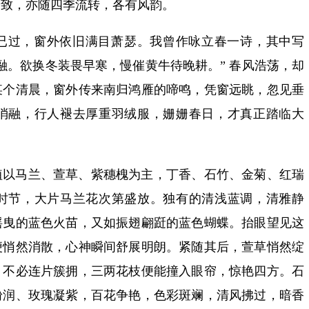
景致，亦随四季流转，各有风韵。
已过，窗外依旧满目萧瑟。我曾作咏立春一诗，其中写
融。欲换冬装畏早寒，慢催黄牛待晚耕。” 春风浩荡，却
某个清晨，窗外传来南归鸿雁的啼鸣，凭窗远眺，忽见垂
消融，行人褪去厚重羽绒服，姗姗春日，才真正踏临大
植以马兰、萱草、紫穗槐为主，丁香、石竹、金菊、红瑞
时节，大片马兰花次第盛放。独有的清浅蓝调，清雅静
摇曳的蓝色火苗，又如振翅翩跹的蓝色蝴蝶。抬眼望见这
便悄然消散，心神瞬间舒展明朗。紧随其后，萱草悄然绽
，不必连片簇拥，三两花枝便能撞入眼帘，惊艳四方。石
粉润、玫瑰凝紫，百花争艳，色彩斑斓，清风拂过，暗香