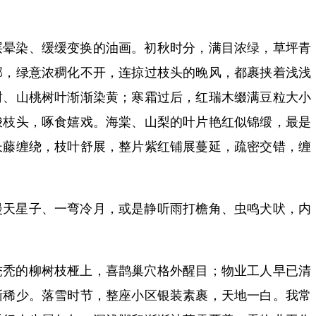
层晕染、缓缓变换的油画。初秋时分，满目浓绿，草坪青
郁，绿意浓稠化不开，连掠过枝头的晚风，都裹挟着浅浅
树、山桃树叶渐渐染黄；寒霜过后，红瑞木缀满豆粒大小
梭枝头，啄食嬉戏。海棠、山梨的叶片艳红似锦缎，最是
长藤缠绕，枝叶舒展，整片紫红铺展蔓延，疏密交错，缠
漫天星子、一弯冷月，或是静听雨打檐角、虫鸣犬吠，内
秃秃的柳树枝桠上，喜鹊巢穴格外醒目；物业工人早已清
渐稀少。落雪时节，整座小区银装素裹，天地一白。我常