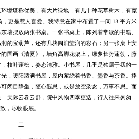
小区环境堪称优美，有大片绿地，有几十种花草树木，有宽
，更是惹人喜爱。我特意在家中布置了一间 13 平方米
靠东墙摆放两张书桌。一张书桌上，陈列着常读的书籍、
温润的宝葫芦，还有几块圆润莹润的彩石；另一张桌上安
予的国画《清夏》，墙角高脚花架上，绿萝长势蓬勃，藤
竹，枝叶蓬松，姿态清雅。小书屋，几乎是独属于我的一
时光，暖阳洒满书屋，屋内萦绕着书香、墨香与茶香。捧
亦可闭目静坐，随心遐思，或是放空杂念，万事不思。而
象：天际云卷云舒，院中风物四季更迭，行人往来匆匆，
景致，尽收眼底。
二