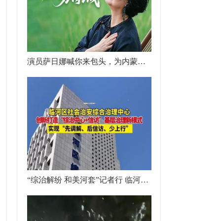
演员萨日娜喊你来包头，为内蒙古“十六运”打call
“综治解纷 和美河套”记者行 临河区社会治安综合治理中心创新打造“综治中心+信访”基层治理新模式，实现“先调解、后信访、少上行”