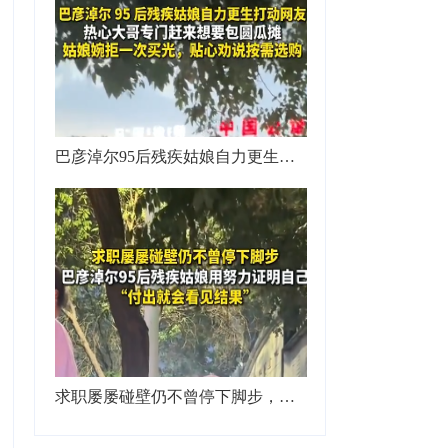
巴彦淖尔95后残疾姑娘自力更生打动网友，热心大哥专门赶来想要包圆瓜摊，姑娘婉拒一次买光，贴心劝说按需选购
求职屡屡碰壁仍不曾停下脚步，巴彦淖尔95后残疾姑娘用努力证明自己，“付出就会看见结果”