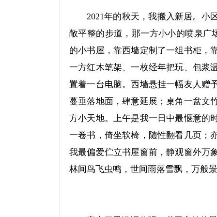
2021年的秋天，我搬入新居。
敞平整的步道，那一方小小的喷泉广场
的小书屋，靠西墙定制了一组书柜，
一方红木笔架、一枚经年把玩、包浆
置着一台电脑。西墙悬挂一幅友人赠
蔓垂落地面，肆意延展；桌角一盆文
方小天地。上午是我一日中最惬意的
一卷书，倚坐软椅，随性翻看几页；
我最偏爱伫立书屋窗前，静观窗外万
林间鸟飞虫鸣，世间雨落雪飘，万般