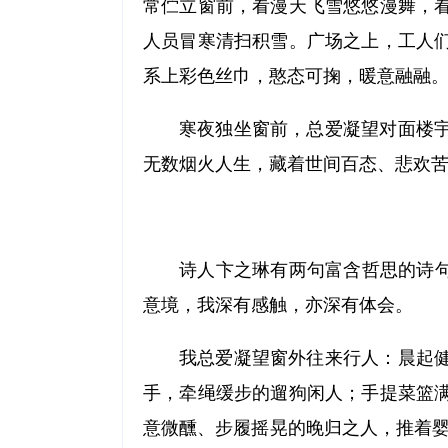
常伫立窗前，看漫天飞雪悠悠漫舞，
人员冒寒清扫积雪。广场之上，工人
系上彩色丝巾，憨态可掬，暖意融融
寒夜独坐窗前，总爱凝望对面楼
无数烟火人生，藏着世间百态、悲欢
诗人卞之琳有两句富含哲思的诗句
意境，我深有感触，亦深有体会。
我总爱凝望窗外往来行人：晨起
手，牵绳缓步的遛狗闲人；手提菜篮
意微醺、步履摇晃的晚归之人，推着婴