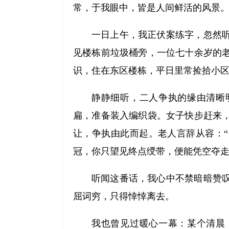
常，于我眼中，皆是人间鲜活的风景
一日上午，我正伏案练字，忽然
见楼栋前垃圾桶旁，一位七十余岁的
识，住在东区楼栋，平日里常捡拾小
静静细听，二人争执的缘由清晰
扁，准备装入编织袋。女子快步赶来
让，争执由此而起。老人言辞从容：
冠，你只望见终点绶带，便能凭空夺走
听闻这番话，我心中不禁暗暗赞
屈词穷，只得悻悻离去。
我也曾见过暖心一幕：某个清晨