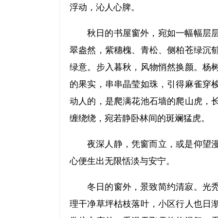
浮动，沁人心脾。
秋日的书屋窗外，宛如一幅幅层
翠盎然，紫穗槐、青松、侧柏苍绿沉
绿意。步入暮秋，风物悄然换颜。杨
的果实，串串晶莹如珠，引得麻雀穿
动人的，是爬满花池石墙的爬山虎，
缠绕绕，宛若静卧林间的斑斓猛虎。
夜深人静，凭窗而立，或是仰望
心便生出无限恬淡与安宁。
冬日的窗外，景致简约清寂。光
理干净草坪枯枝落叶，小区行人也日