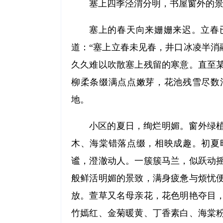
塞上四季泾渭分明，书屋窗外的
塞上的春天向来姗姗来迟。立春
道：“塞上立春未见春，井口冰凌半消
久久难以吹散塞上残留的寒意。直至
柳柔条缀满点点嫩芽，花池残雪尽数
地。
小区的夏日，绚烂明媚。窗外绿
木、海棠错落点缀，相映成趣。初夏
谧，澄澈动人。一簇簇马兰，似跃动
般鲜活明媚的景致，满身疲惫与烦忧
放。萱草又名母亲花，花色明艳夺目
竹嫣红、金菊暖黄、丁香素白、海棠