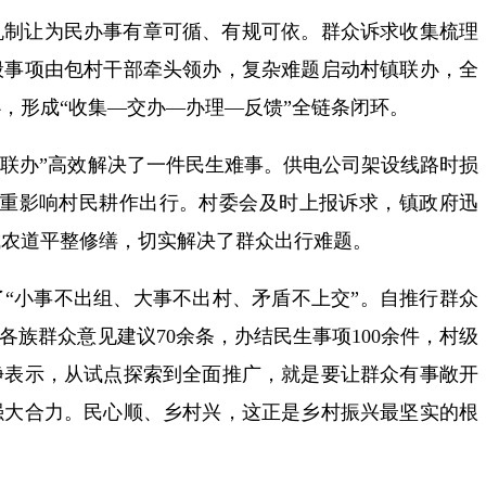
机制让为民办事有章可循、有规可依。群众诉求收集梳理
般事项由包村干部牵头领办，复杂难题启动村镇联办，全
，形成“收集—交办—办理—反馈”全链条闭环。
村镇联办”高效解决了一件民生难事。供电公司架设线路时损
严重影响村民耕作出行。村委会及时上报诉求，镇政府迅
成农道平整修缮，切实解决了群众出行难题。
“小事不出组、大事不出村、矛盾不上交”。自推行群众
集各族群众意见建议70余条，办结民生事项100余件，村级
峥表示，从试点探索到全面推广，就是要让群众有事敞开
强大合力。民心顺、乡村兴，这正是乡村振兴最坚实的根