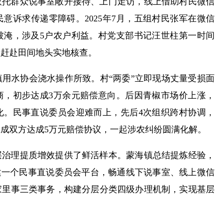
依托群众说事室敞开接待、上门走访，线上借助村民微信
意诉求传递零障碍。2025年7月，五组村民张军在微信
被淹，涉及5户农户利益。村党支部书记汪世柱第一时间
员赶赴田间地头实地核查。
用水协会浇水操作所致。村“两委”立即现场丈量受损面
商，初步达成3万余元赔偿意向。后因青椒市场价上涨，
化。民事直说委员会迎难而上，先后4次组织跨村协调，
成双方达成5万元赔偿协议，一起涉农纠纷圆满化解。
层治理提质增效提供了鲜活样本。蒙海镇总结提炼经验，
：搭建一个民事直说委员会平台，畅通线下说事室、线上微信
家里事三类事务，构建分层分类四级办理机制，实现基层