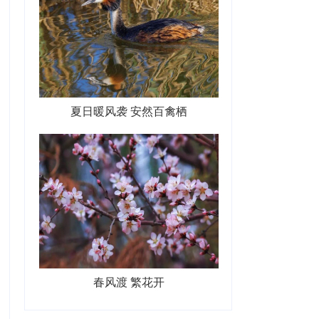
夏日暖风袭 安然百禽栖
春风渡 繁花开