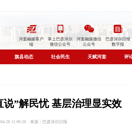
河套融媒客户
掌上巴彦淖尔
河套融媒微信
巴彦淖尔日报
端
微信公众号
公众号
数字报
旗县动态
社会民生
天赋河套
评
直说”解民忧 基层治理显实效
-28 11:00:20
来源：巴彦淖尔日报