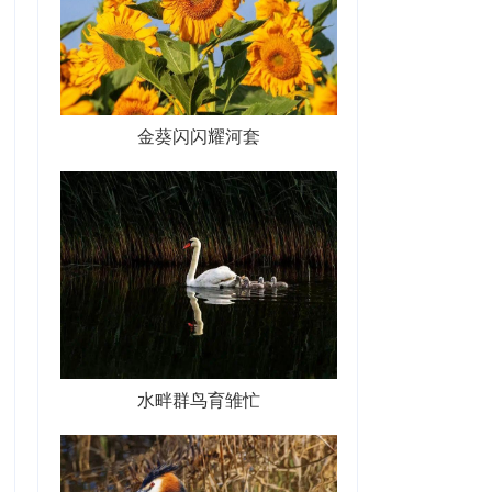
金葵闪闪耀河套
水畔群鸟育雏忙