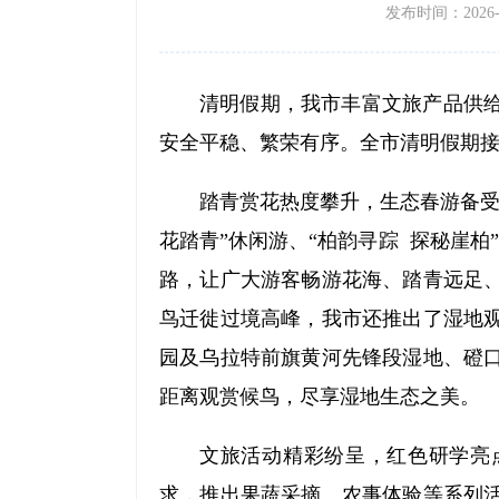
发布时间：2026-04
清明假期，我市丰富文旅产品供
安全平稳、繁荣有序。全市清明假期接待全
踏青赏花热度攀升，生态春游备受
花踏青”休闲游、“柏韵寻踪 探秘崖柏
路，让广大游客畅游花海、踏青远足
鸟迁徙过境高峰，我市还推出了湿地
园及乌拉特前旗黄河先锋段湿地、磴
距离观赏候鸟，尽享湿地生态之美。
文旅活动精彩纷呈，红色研学亮
求，推出果蔬采摘、农事体验等系列