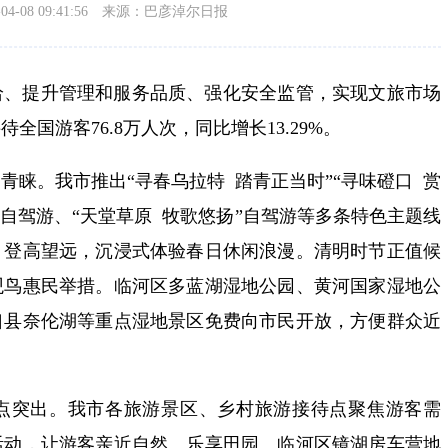
-08 09:41:56
来源：巴彦淖尔日报
给、提升管理和服务品质、强化安全监管，实现文旅市场
国游客76.8万人次，同比增长13.29%。
青睐。我市推出“寻春乌拉特 踏青正当时”“寻味磴口 赏
”自驾游、“天堂草原 牧歌悠扬”自驾游等多条特色主题线
、登高望远，沉浸式体验春日休闲浪漫。清明时节正值候
观鸟惠民举措。临河区多蓝湖湿地公园、黄河国家湿地公
口县奈伦湖等重点湿地景区免费向市民开放，方便群众近
点突出。我市各旅游景区、乡村旅游接待点聚焦游客需
活动，让游客亲近自然、乐享田园。临河区镜湖房车营地