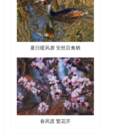
夏日暖风袭 安然百禽栖
春风渡 繁花开