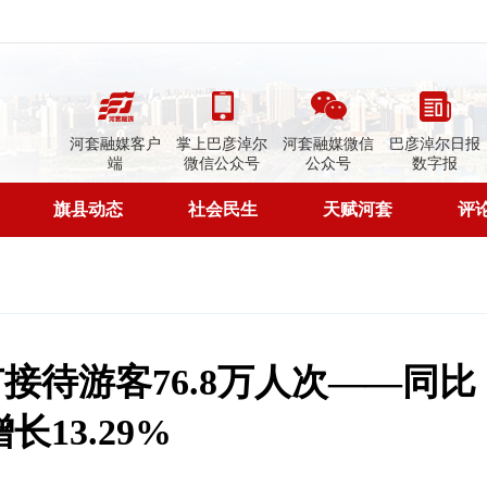
河套融媒客户
掌上巴彦淖尔
河套融媒微信
巴彦淖尔日报
端
微信公众号
公众号
数字报
旗县动态
社会民生
天赋河套
评
接待游客76.8万人次——同比
增长13.29%