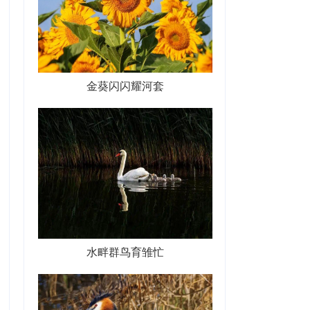
金葵闪闪耀河套
水畔群鸟育雏忙