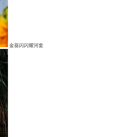
金葵闪闪耀河套