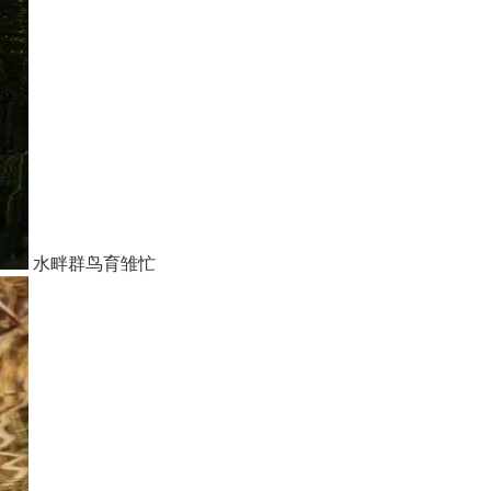
水畔群鸟育雏忙