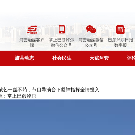
河套融媒客户
掌上巴彦淖尔
河套融媒微信
巴彦淖尔日报
端
微信公众号
公众号
数字报
旗县动态
社会民生
天赋河套
评
献艺一丝不苟，节目导演台下凝神指挥全情投入
源：掌上巴彦淖尔