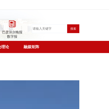
搜索
巴彦淖尔晚报
数字报
论理论
融媒矩阵