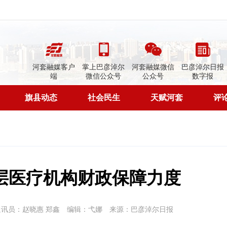
河套融媒客户
掌上巴彦淖尔
河套融媒微信
巴彦淖尔日报
端
微信公众号
公众号
数字报
旗县动态
社会民生
天赋河套
评
层医疗机构财政保障力度
通讯员：赵晓惠 郑鑫
编辑：弋娜
来源：巴彦淖尔日报