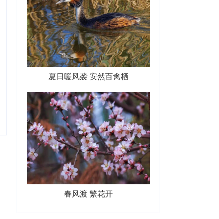
夏日暖风袭 安然百禽栖
春风渡 繁花开