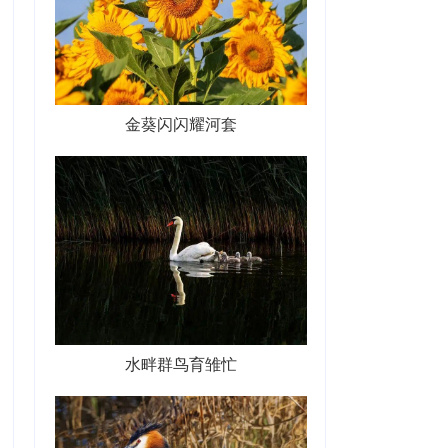
金葵闪闪耀河套
水畔群鸟育雏忙