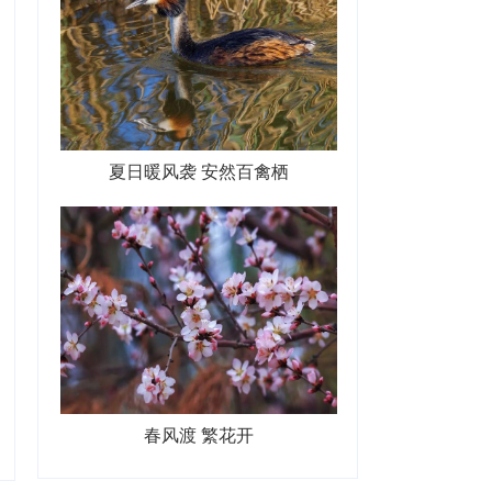
夏日暖风袭 安然百禽栖
春风渡 繁花开