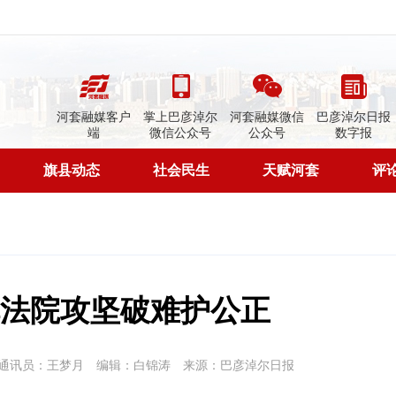
河套融媒客户
掌上巴彦淖尔
河套融媒微信
巴彦淖尔日报
端
微信公众号
公众号
数字报
旗县动态
社会民生
天赋河套
评
法院攻坚破难护公正
通讯员：王梦月
编辑：白锦涛
来源：巴彦淖尔日报