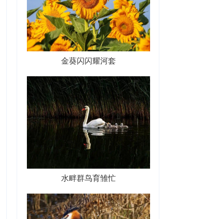
金葵闪闪耀河套
水畔群鸟育雏忙