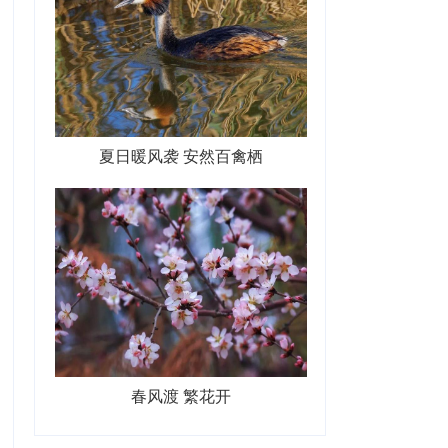
夏日暖风袭 安然百禽栖
春风渡 繁花开