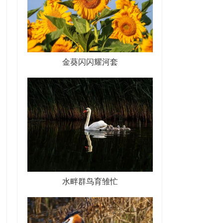
金葵闪闪耀河套
水畔群鸟育雏忙