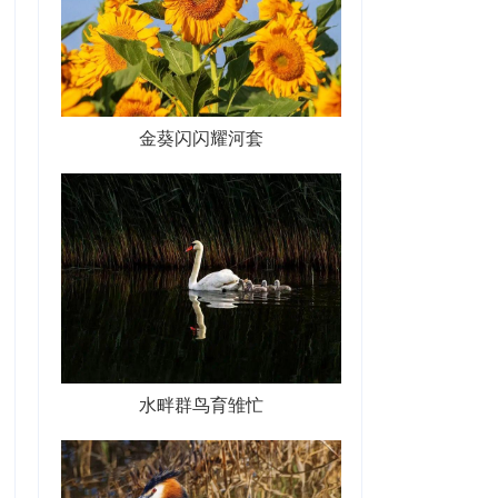
金葵闪闪耀河套
水畔群鸟育雏忙