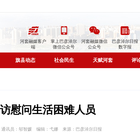
河套融媒客户
掌上巴彦淖尔
河套融媒微信
巴彦淖尔日报
端
微信公众号
公众号
数字报
旗县动态
社会民生
天赋河套
评
访慰问生活困难人员
通讯员：邬智媛
编辑：弋娜
来源：巴彦淖尔日报