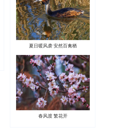
夏日暖风袭 安然百禽栖
春风渡 繁花开