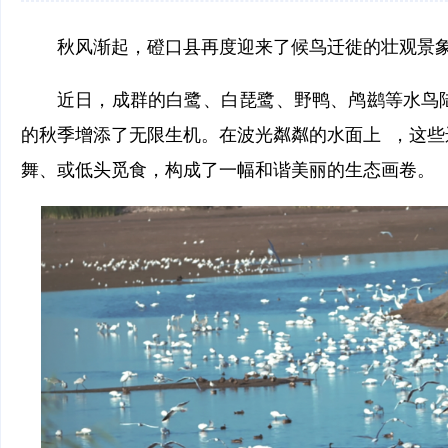
秋风渐起，磴口县再度迎来了候鸟迁徙的壮观景
近日，成群的白鹭、白琵鹭、野鸭、鸬鹚等水鸟
的秋季增添了无限生机。在波光粼粼的水面上 ，这些
舞、或低头觅食，构成了一幅和谐美丽的生态画卷。