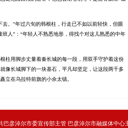
下去。”年过六旬的韩根柱，行走已不如以前轻快，但眼
接班人”：“年轻人不熟悉地形，得找个对这儿熟悉的中年
，韩根柱用脚步丈量着秦长城的每一段，用双手守护着这份
，就像长城脚下的一块基石，平凡却坚定，让这段两千多
地矗立在乌拉特前旗的小佘太镇。
共巴彦淖尔市委宣传部主管 巴彦淖尔市融媒体中心