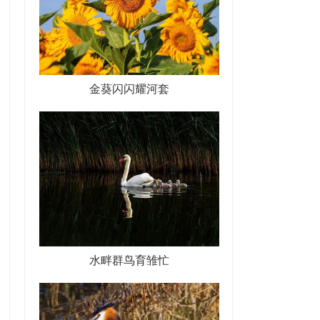
金葵闪闪耀河套
水畔群鸟育雏忙