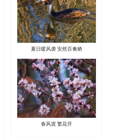
夏日暖风袭 安然百禽栖
春风渡 繁花开