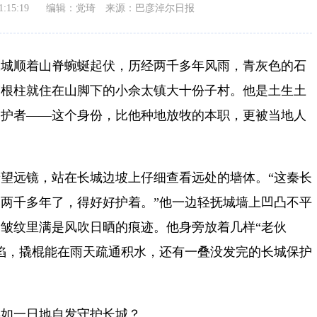
:15:19
编辑：党琦
来源：巴彦淖尔日报
长城顺着山脊蜿蜒起伏，历经两千多年风雨，青灰色的石
韩根柱就住在山脚下的小佘太镇大十份子村。他是土生土
守护者——这个身份，比他种地放牧的本职，更被当地人
望远镜，站在长城边坡上仔细查看远处的墙体。“这秦长
两千多年了，得好好护着。”他一边轻抚城墙上凹凸不平
皱纹里满是风吹日晒的痕迹。他身旁放着几样“老伙
陷，撬棍能在雨天疏通积水，还有一叠没发完的长城保护
年如一日地自发守护长城？