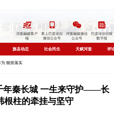
河套融媒客户
掌上巴彦淖尔
河套融媒微信
巴彦淖尔日报
端
微信公众号
公众号
数字报
旗县动态
社会民生
天赋河套
评
为 狠抓落实
千年秦长城 一生来守护——长
韩根柱的牵挂与坚守