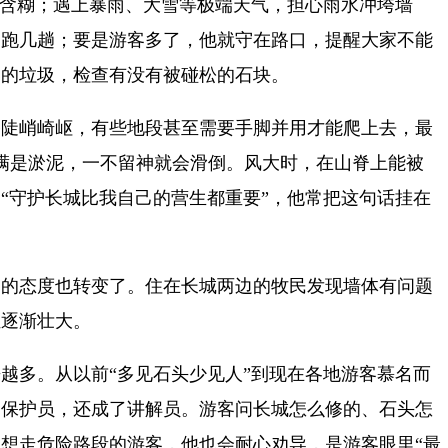
不含糊；遇上暴雨、大雪等极端天气，担心雨水冲垮墙
多跑几趟；要是游客多了，他就守在路口，提醒大家不能
落的垃圾，检查有没有被碰松的石块。
路陡峭崎岖，有些地段甚至需要手脚并用才能爬上去，最
满是淤泥，一不留神就会滑倒。风大时，在山脊上能被
“守护长城比我自己的营生都重要”，他常把这句话挂在
民的态度也转变了。住在长城两边的牧民发现墙体有问题
伍逐渐壮大。
越多。从以前“多见石头少见人”到现在各地游客慕名而
是保护员，还成了讲解员。游客问长城怎么修的、石头怎
想走危险路段的游客，他也会耐心劝导，是游客眼里“最