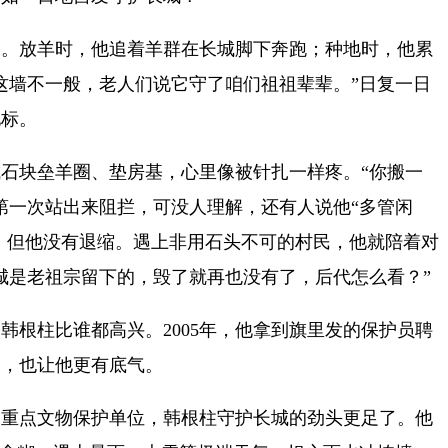
的。放羊时，他追着羊群在长城脚下奔跑；种地时，他累
这墙不一般，老人们说它守了咱们祖祖辈辈。”日复一日
地标。
长城石块垒羊圈、垫房基，心里像被针扎一样疼。“你搬一
第一次站出来阻拦，可没人理解，还有人说他“多管闲
。但他没有退缩。
遇上非用石头不可的村民，他就陪着对
城是老祖宗留下的，毁了就再也没有了，后代怎么看？”
，韩根柱比谁都高兴。2005年，他拿到旗里发的保护员聘
名，也让他更有底气。
全国重点文物保护单位，韩根柱守护长城的劲头更足了。他