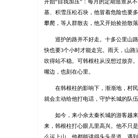
开始“自我加压”：每月的定期巡查从
基、积雪压松石块，他冒着危险也要
攀爬，等人群散去，他又开始捡拾散
巡护的路并不好走。十多公里山
快也要3个小时才能走完。雨天，山路
吹得站不稳。可韩根柱从没想过放弃。
嘴边，也刻在心里。
在韩根柱的影响下，渐渐地，村
就会主动给他打电话，守护长城的队
如今，来小佘太秦长城的游客越来
来，韩根柱打心眼儿里高兴。他不只
么运上山，他都能讲得头头是道。遇到