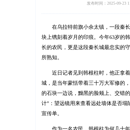
发布时间：2025-09-23 11
在乌拉特前旗小佘太镇，一段秦
块上镌刻着岁月的印痕。今年63岁的
长的农民，更是这段秦长城最忠实的
所熟知。
近日记者见到韩根柱时，他正拿着
城，是当年蒙恬带着三十万大军修的，
的石块一边说，黝黑的脸颊上、交错的
计”：望远镜用来查看远处墙体是否塌
宣传单。
作为一名农民，韩根柱为何几十