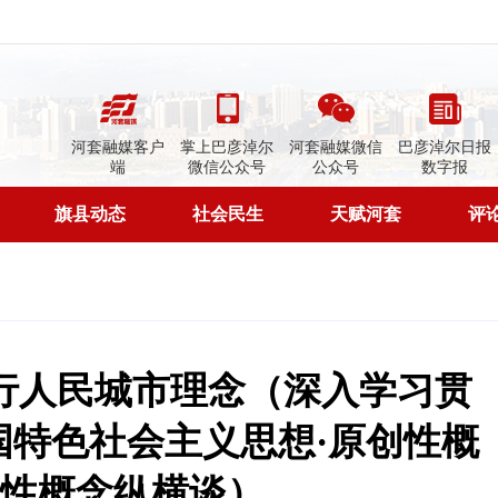
河套融媒客户
掌上巴彦淖尔
河套融媒微信
巴彦淖尔日报
端
微信公众号
公众号
数字报
旗县动态
社会民生
天赋河套
评
行人民城市理念（深入学习贯
国特色社会主义思想·原创性概
性概念纵横谈）