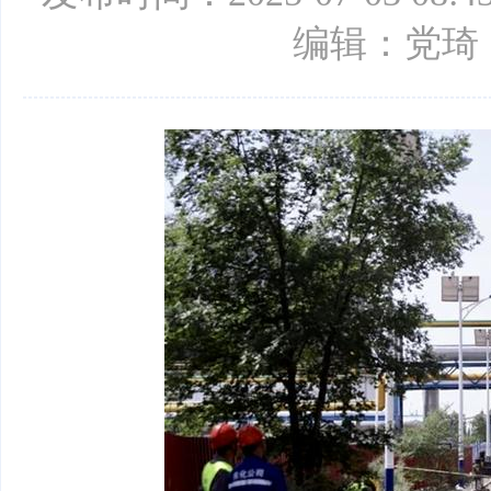
编辑：党琦