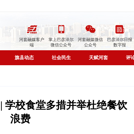
河套融媒客户
掌上巴彦淖尔
河套融媒微信
巴彦淖尔日报
端
微信公众号
公众号
数字报
旗县动态
社会民生
天赋河套
评
 | 学校食堂多措并举杜绝餐饮
浪费