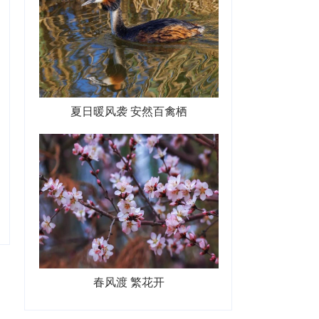
夏日暖风袭 安然百禽栖
春风渡 繁花开