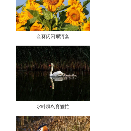
金葵闪闪耀河套
水畔群鸟育雏忙