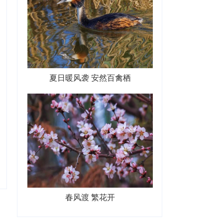
夏日暖风袭 安然百禽栖
春风渡 繁花开