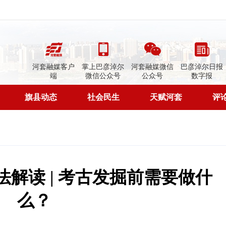
河套融媒客户
掌上巴彦淖尔
河套融媒微信
巴彦淖尔日报
端
微信公众号
公众号
数字报
旗县动态
社会民生
天赋河套
评
解读 | 考古发掘前需要做什
么？