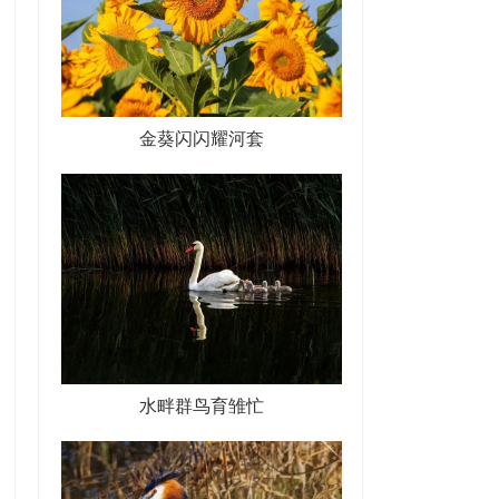
金葵闪闪耀河套
水畔群鸟育雏忙