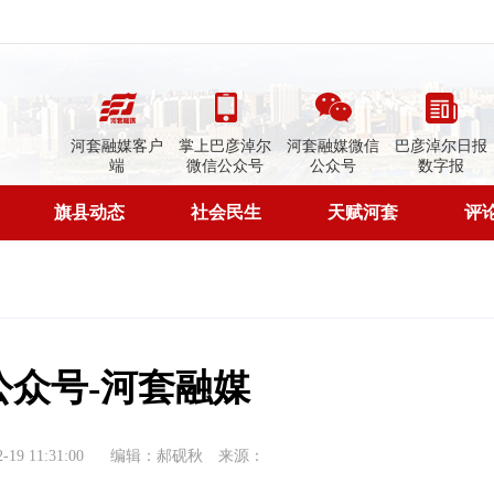
河套融媒客户
掌上巴彦淖尔
河套融媒微信
巴彦淖尔日报
端
微信公众号
公众号
数字报
旗县动态
社会民生
天赋河套
评
公众号-河套融媒
9 11:31:00
编辑：郝砚秋
来源：