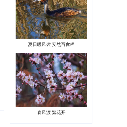
夏日暖风袭 安然百禽栖
春风渡 繁花开