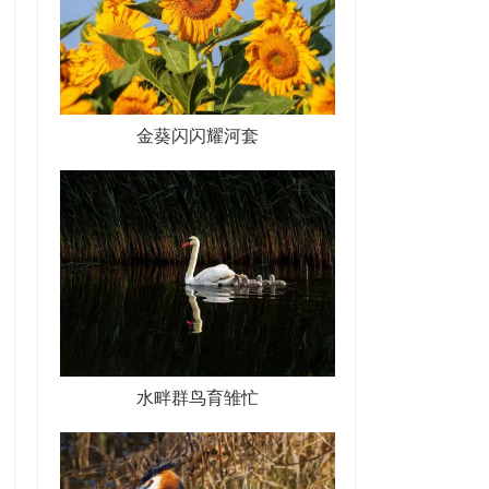
金葵闪闪耀河套
水畔群鸟育雏忙