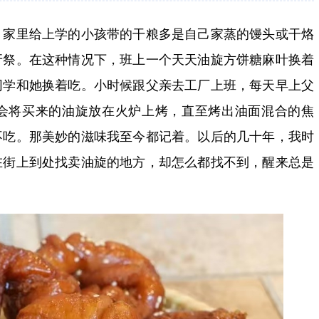
家里给上学的小孩带的干粮多是自己家蒸的馒头或干烙
牙祭。在这种情况下，班上一个天天油旋方饼糖麻叶换着
同学和她换着吃。小时候跟父亲去工厂上班，每天早上父
会将买来的油旋放在火炉上烤，直至烤出油面混合的焦
不吃。那美妙的滋味我至今都记着。以后的几十年，我时
在街上到处找卖油旋的地方，却怎么都找不到，醒来总是