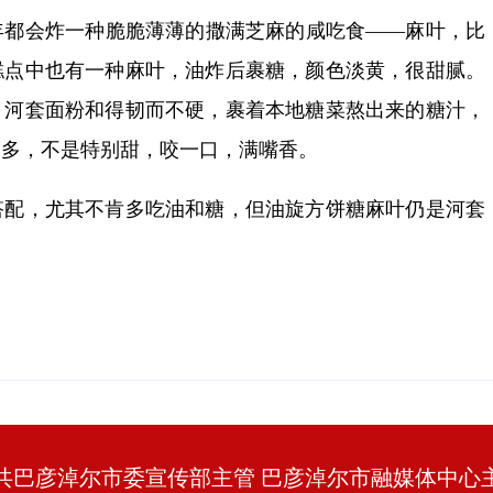
都会炸一种脆脆薄薄的撒满芝麻的咸吃食——麻叶，比
糕点中也有一种麻叶，油炸后裹糖，颜色淡黄，很甜腻。
。河套面粉和得韧而不硬，裹着本地糖菜熬出来的糖汁，
不多，不是特别甜，咬一口，满嘴香。
配，尤其不肯多吃油和糖，但油旋方饼糖麻叶仍是河套
共巴彦淖尔市委宣传部主管 巴彦淖尔市融媒体中心