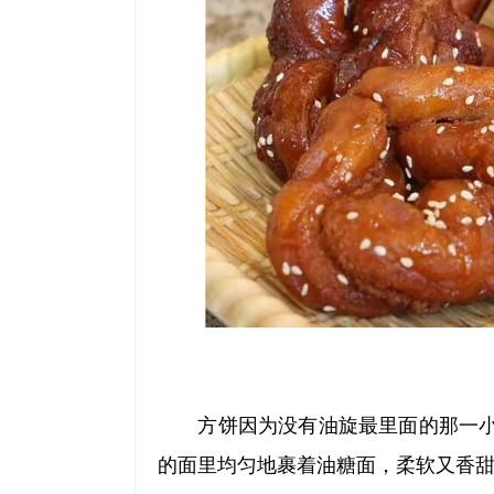
方饼因为没有油旋最里面的那一小
的面里均匀地裹着油糖面，柔软又香