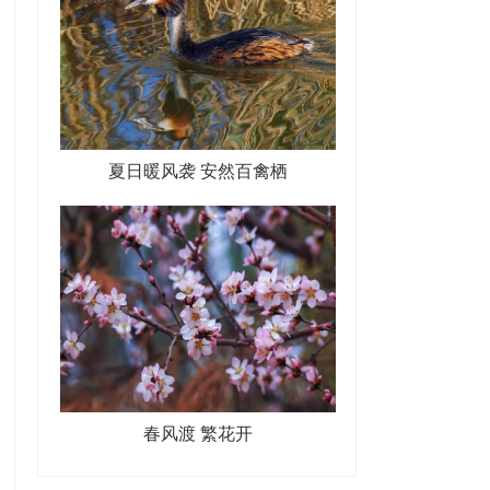
夏日暖风袭 安然百禽栖
春风渡 繁花开