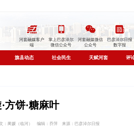
河套融媒客户
掌上巴彦淖尔
河套融媒微信
巴彦淖尔日报
端
微信公众号
公众号
数字报
旗县动态
社会民生
天赋河套
评
·方饼·糖麻叶
文：蔺媛（临河）
编辑：乔萍
来源：巴彦淖尔日报