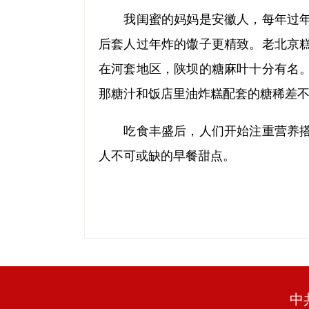
我闺蜜的妈妈是安徽人，每年过年
后套人过年炸的馓子更精致。老北京
在河套地区，陕坝的糖麻叶十分有名
那糖汁和饭店里油炸糕配套的糖稀差
吃食丰盛后，人们开始注重营养搭
人不可或缺的早餐甜点。
中