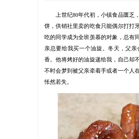
上世纪80年代初，小镇食品匮乏，
饼，供销社里卖的吃食只能偶尔打打
吃的同学成为全班羡慕的对象，总有
亲总要给我买一个油旋。冬天，父亲
香。他将烤好的油旋递给我，自己却
不时会梦到被父亲牵着手或者一个人
怅然若失。