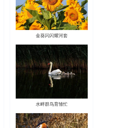
金葵闪闪耀河套
水畔群鸟育雏忙